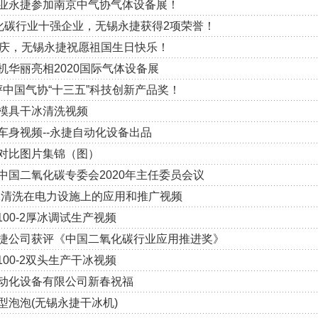
业永捷参加南京中气协气体设备展！
氧化碳行业十强企业，无锡永捷获得2项荣誉！
国庆，无锡永捷祝愿祖国生日快乐！
机华丽亮相2020国际气体设备展
评中国气协“十三五”科技创新产品奖！
模具干冰清洗视频
车身视频--永捷自动化设备出品
对比图片集锦（图）
中国二氧化碳专委会2020年主任委员会议
冰清洗在电力设施上的应用和推广视频
-100-2厚冰调试生产视频
捷公司获评《中国二氧化碳行业应用推进奖》
-100-2双头生产干冰视频
动化设备有限公司新春祝福
型泡泡(无锡永捷干冰机)