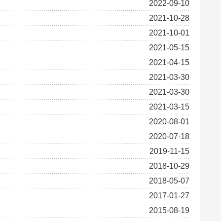
2022-09-10
2021-10-28
2021-10-01
2021-05-15
2021-04-15
2021-03-30
2021-03-30
2021-03-15
2020-08-01
2020-07-18
2019-11-15
2018-10-29
2018-05-07
2017-01-27
2015-08-19