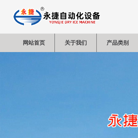
网站首页
关于我们
产品类别