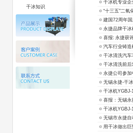
干冰机专业企
干冰知识
“十三五”二
建国72周年
永捷品牌干冰
喜报: 永捷获
汽车行业铸造
干冰清洗汽车
干冰清洗前后
永捷公司参加
无锡永捷-干
干冰机YGBJ
喜报：无锡永
干冰机YGBJ
无锡市永捷自
用干冰做出巨