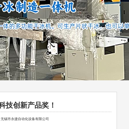
”科技创新产品奖！
：
无锡市永捷自动化设备有限公司