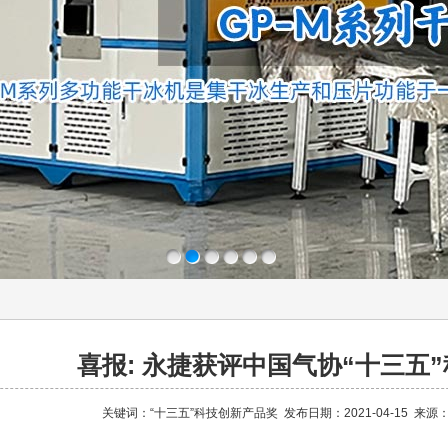
1
2
3
4
5
6
喜报: 永捷获评中国气协“十三五
关键词：“十三五”科技创新产品奖 发布日期：2021-04-15 来源